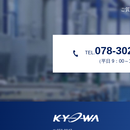
ご質
078-30
TEL.
（平日 9：00～