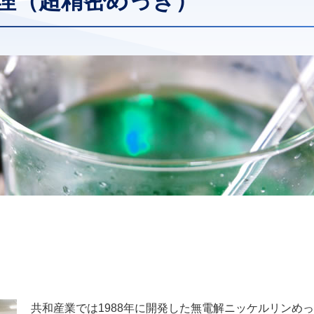
理（超精密めっき）
共和産業では1988年に開発した無電解ニッケルリンめ